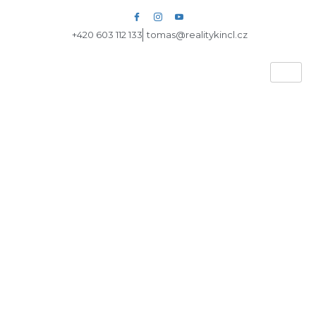
+420 603 112 133
tomas@realitykincl.cz