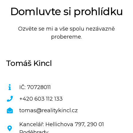
Domluvte si prohlídku
Ozvěte se mi a vše spolu nezávazně
probereme.
Tomáš Kincl
IČ: 70728011
+420 603 112 133
tomas@realitykincl.cz
Kancelář: Hellichova 797, 290 01
Poděbrady